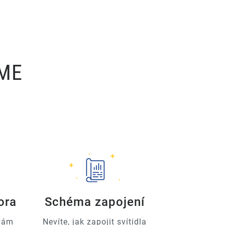
ÍME
ora
Schéma zapojení
 vám
Nevíte, jak zapojit svítidla