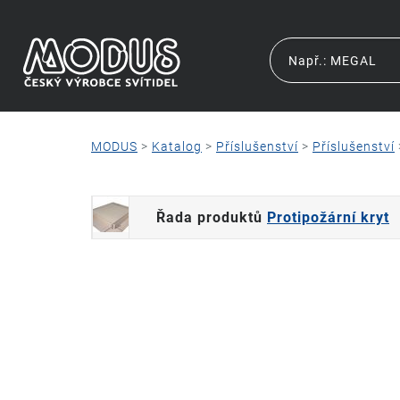
MODUS
>
Katalog
>
Příslušenství
>
Příslušenství
Řada produktů
Protipožární kryt