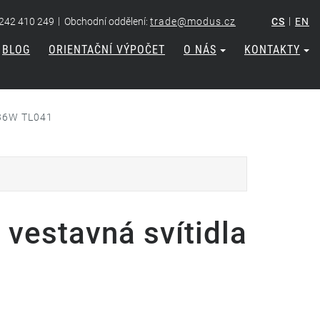
|
|
 242 410 249
Obchodní oddělení:
trade@modus.cz
CS
EN
BLOG
ORIENTAČNÍ VÝPOČET
O NÁS
KONTAKTY
2x36W TL041
 vestavná svítidla