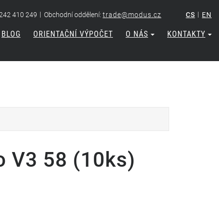
|
|
 242 410 249
Obchodní oddělení:
trade@modus.cz
CS
EN
BLOG
ORIENTAČNÍ VÝPOČET
O NÁS
KONTAKTY
o V3 58 (10ks)