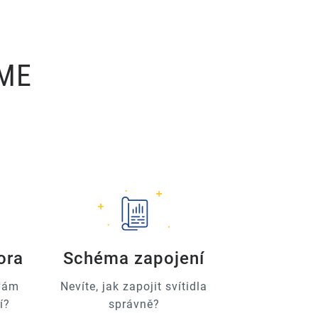
ÍME
ora
Schéma zapojení
 vám
Nevíte, jak zapojit svítidla
í?
správně?