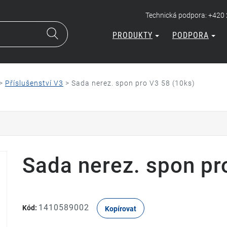
Technická podpora: +420
PRODUKTY
PODPORA
>
Příslušenství V3
>
Sada nerez. spon pro V3 58 (10ks)
Sada nerez. spon pr
1410589002
Kód:
Kopírovat