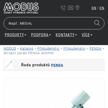
|
CS
EN
PRODUKTY
PODPORA
KONTAKTY
VÍCE
MODUS
>
Katalog
>
Příslušenství
>
Příslušenství
>
PENDA
>
Stropní závěs PENDA 400mm
Řada produktů
PENDA