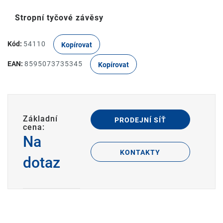
Stropní tyčové závěsy
Kód:
54110
Kopírovat
EAN:
8595073735345
Kopírovat
Základní
PRODEJNÍ SÍŤ
cena:
Na
KONTAKTY
dotaz