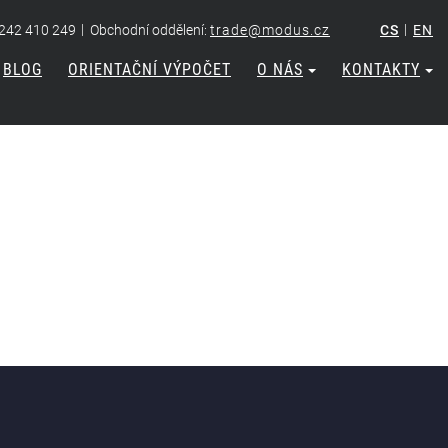
|
|
 242 410 249
Obchodní oddělení:
trade@modus.cz
CS
EN
BLOG
ORIENTAČNÍ VÝPOČET
O NÁS
KONTAKTY