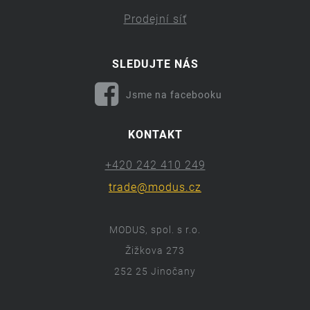
Prodejní síť
SLEDUJTE NÁS
Jsme na facebooku
KONTAKT
+420 242 410 249
trade@modus.cz
MODUS, spol. s r.o.
Žižkova 273
252 25 Jinočany