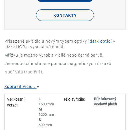
KONTAKTY
Přisazené svítidlo s novým typem optiky
"dark optic"
=
nízké UGR a vysoká účinnost
Mřížku je možno vyrobit v bílé nebo černé barvě.
Jednoduchá instalace pomocí magnetických držáků.
Nudí Vás tradiční L
Zobrazit více...
L
Bíle lakovaný
Velikostní
Tělo svítidla:
1500 mm
ocelový plech
verze:
M
1200 mm
S
600 mm