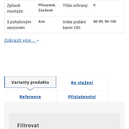
Přisazené
,
II
Způsob
Třída ochrany:
Závěsné
montáže:
Ano
80-89
,
90-100
S pohybovým
Index podání
senzorem:
barev CRI:
Zobrazit více...
Varianty produktu
Ke stažení
Reference
Příslušenství
Filtrovat