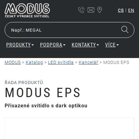
|
CS
EN
PRODUKTY
PODPORA
KONTAKTY
VÍCE
MODUS
>
Katalog
>
LED svítidla
>
Kancelář
>
MODUS EPS
ŘADA PRODUKTŮ
MODUS EPS
Přisazené svítidlo s dark optikou