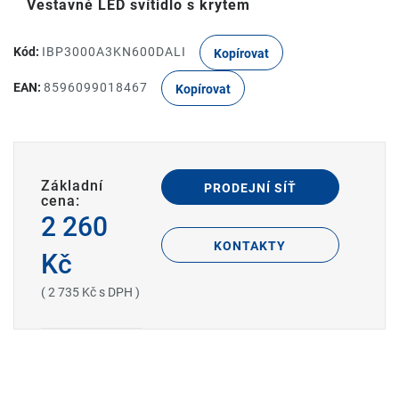
Vestavné LED svítidlo s krytem
Kód:
IBP3000A3KN600DALI
Kopírovat
EAN:
8596099018467
Kopírovat
Základní
PRODEJNÍ SÍŤ
cena:
2 260
KONTAKTY
Kč
( 2 735 Kč s DPH )