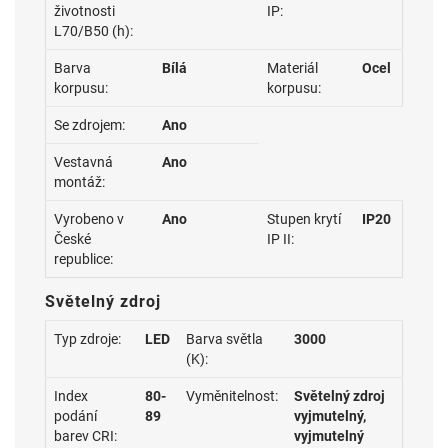
životnosti
IP:
L70/B50 (h):
Barva
Bílá
Materiál
Ocel
korpusu:
korpusu:
Se zdrojem:
Ano
Vestavná
Ano
montáž:
Vyrobeno v
Ano
Stupen krytí
IP20
České
IP II:
republice:
Světelný zdroj
Typ zdroje:
LED
Barva světla
3000
(K):
Index
80-
Vyměnitelnost:
Světelný zdroj
podání
89
vyjmutelný,
barev CRI:
vyjmutelný