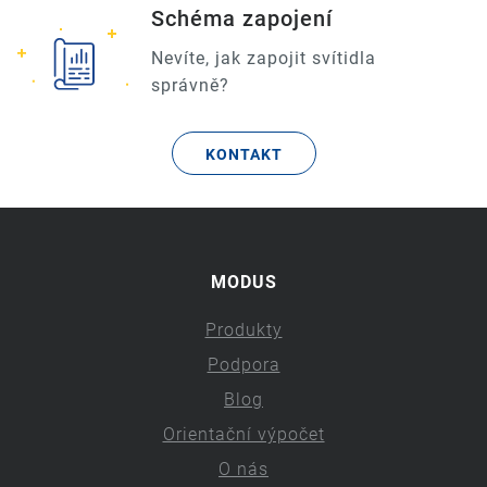
Schéma zapojení
Nevíte, jak zapojit svítidla
správně?
KONTAKT
MODUS
Produkty
Podpora
Blog
Orientační výpočet
O nás