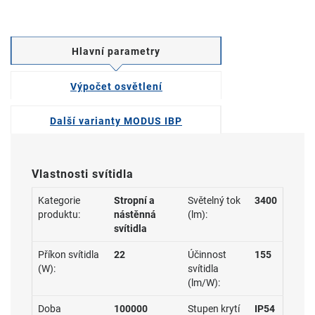
Hlavní parametry
Výpočet osvětlení
Další varianty MODUS IBP
Vlastnosti svítidla
Kategorie
Stropní a
Světelný tok
3400
produktu:
nástěnná
(lm):
svítidla
Příkon svítidla
22
Účinnost
155
(W):
svítidla
(lm/W):
Doba
100000
Stupen krytí
IP54