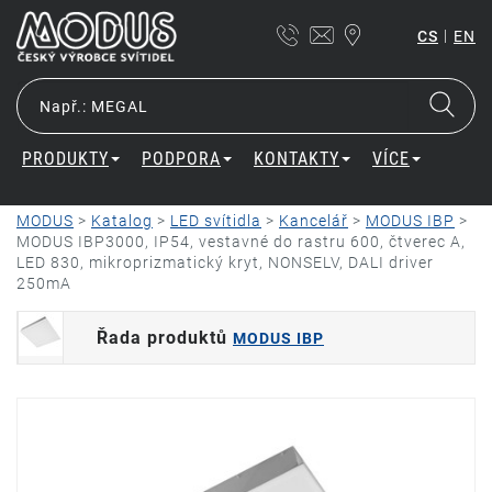
|
CS
EN
PRODUKTY
PODPORA
KONTAKTY
VÍCE
MODUS
>
Katalog
>
LED svítidla
>
Kancelář
>
MODUS IBP
>
MODUS IBP3000, IP54, vestavné do rastru 600, čtverec A,
LED 830, mikroprizmatický kryt, NONSELV, DALI driver
250mA
Řada produktů
MODUS IBP