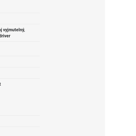
j vyjmutelný,
driver
t