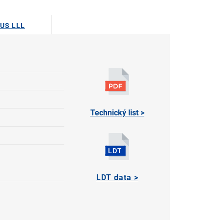
DUS LLL
Technický list >
LDT data >