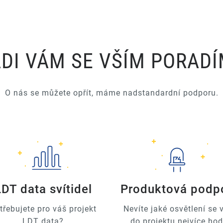
DI VÁM SE VŠÍM PORAD
O nás se můžete opřít, máme nadstandardní podporu.
LDT data svítidel
Produktová podp
třebujete pro váš projekt
Nevíte jaké osvětlení se
LDT data?
do projektu nejvíce hod