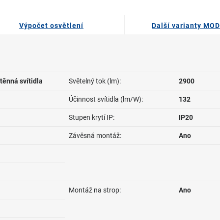
Výpočet osvětlení
Další varianty MO
těnná svítidla
Světelný tok (lm):
2900
Účinnost svítidla (lm/W):
132
Stupen krytí IP:
IP20
Závěsná montáž:
Ano
Montáž na strop:
Ano