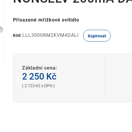
Přisazené mřížkové svítidlo
LLL3000RM2KVM4DALI
Kód:
Kopírovat
Základní cena:
2 250 Kč
( 2 723 Kč s DPH )