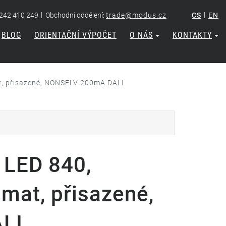
|
|
 242 410 249
Obchodní oddělení:
trade@modus.cz
CS
EN
BLOG
ORIENTAČNÍ VÝPOČET
O NÁS
KONTAKTY
t, přisazené, NONSELV 200mA DALI
 LED 840,
mat, přisazené,
LI