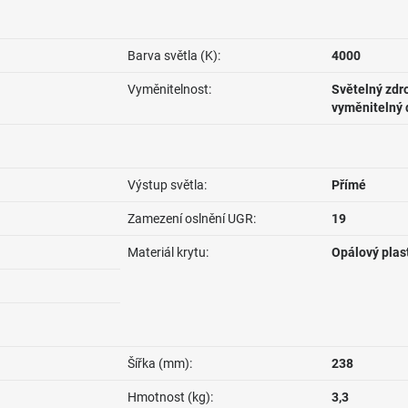
Barva světla (K):
4000
Vyměnitelnost:
Světelný zdro
vyměnitelný 
Výstup světla:
Přímé
Zamezení oslnění UGR:
19
Materiál krytu:
Opálový plas
Šířka (mm):
238
Hmotnost (kg):
3,3