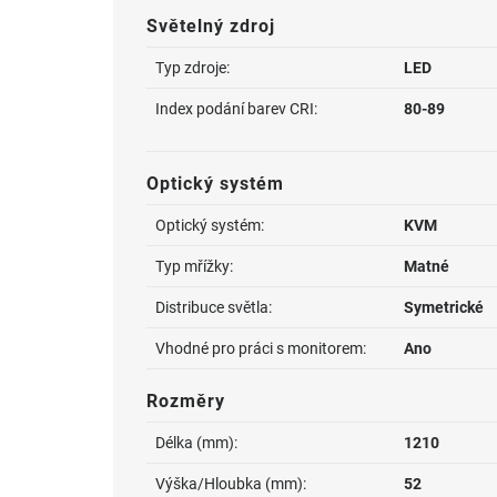
Světelný zdroj
Typ zdroje:
LED
Index podání barev CRI:
80-89
Optický systém
Optický systém:
KVM
Typ mřížky:
Matné
Distribuce světla:
Symetrické
Vhodné pro práci s monitorem:
Ano
Rozměry
Délka (mm):
1210
Výška/Hloubka (mm):
52