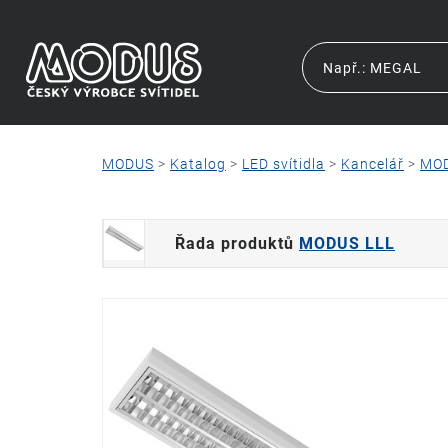
MODUS
>
Katalog
>
LED svítidla
>
Kancelář
>
MOD
Řada produktů
MODUS LLL