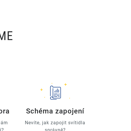
ÍME
ora
Schéma zapojení
 vám
Nevíte, jak zapojit svítidla
í?
správně?