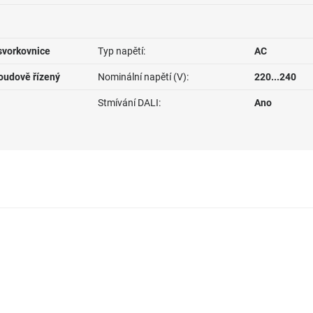
svorkovnice
Typ napětí:
AC
roudově řízený
Nominální napětí (V):
220...240
Stmívání DALI:
Ano