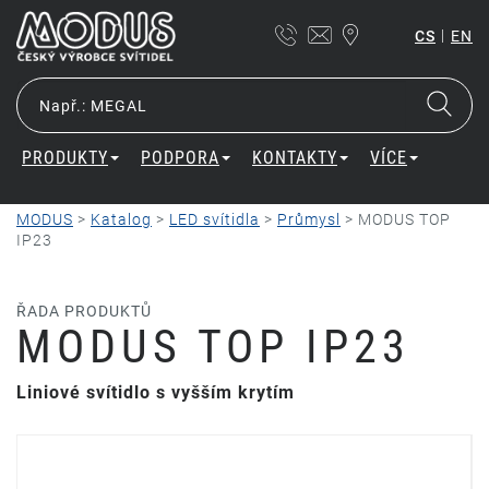
|
CS
EN
PRODUKTY
PODPORA
KONTAKTY
VÍCE
MODUS
>
Katalog
>
LED svítidla
>
Průmysl
>
MODUS TOP
IP23
ŘADA PRODUKTŮ
MODUS TOP IP23
Liniové svítidlo s vyšším krytím