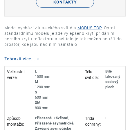
KONTAKTY
Model vychází z klasického svítidla
MODUS TOP
. Oproti
standardnímu modelu je zde vylepšeno krytí přidáním
horního krytu reflektoru a svítidlo je tak možno použít do
prostor, kde jsou nad ním nainstalo
Zobrazit více...
L
Bíle
Velikostní
Tělo
1500 mm
lakovaný
verze:
svítidla:
M
ocelový
1200 mm
plech
S
600 mm
XM
800 mm
Přisazené
,
Závěsné
,
I
Způsob
Třída
Přisazené asymetrické
,
montáže:
ochrany:
Závěsné asymetrické